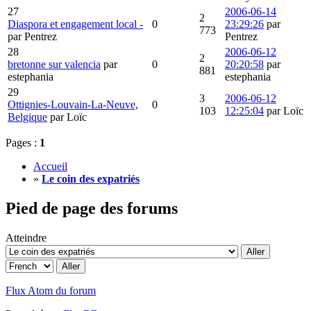
27
2006-06-14
2
Diaspora et engagement local -
0
23:29:26
par
773
par Pentrez
Pentrez
28
2006-06-12
2
bretonne sur valencia
par
0
20:20:58
par
881
estephania
estephania
29
3
2006-06-12
Ottignies-Louvain-La-Neuve,
0
103
12:25:04
par Loïc
Belgique
par Loïc
Pages :
1
Accueil
»
Le coin des expatriés
Pied de page des forums
Atteindre
Flux Atom du forum