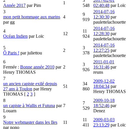
2
3
2017-02-01
1
Année 2017
par Pim
548
02:40:48
par Loïc
3
2014-07-16
9
mon petit hommage aux marins
4
12:30:30
par
919
par gg
paulettelachouette
2014-07-16
4
11
12
12:28:30
par
Océan Indien
par Loïc
924
paulettelachouette
2014-07-16
5
3
2
12:27:25
par
Ô Paris !
par juliettou
378
paulettelachouette
6
2011-01-01
3
Fermée :
Bonne année 2010
par
2
16:31:46
par
926
Henry THOMAS
reuns
7
2009-12-02
un ancien capiste exilé depuis
34
51
18:04:34
par
27 ans à Toulon
par Henry
860
Henry THOMAS
THOMAS
[
2
3
]
8
2009-10-18
7
un capiste à Wallis et Futuna
par
7
18:52:46
par
529
Louarn
Denez
9
11
2009-03-03
Notre webmaster dans les Iles
11
411
23:13:29
par Loïc
par nono