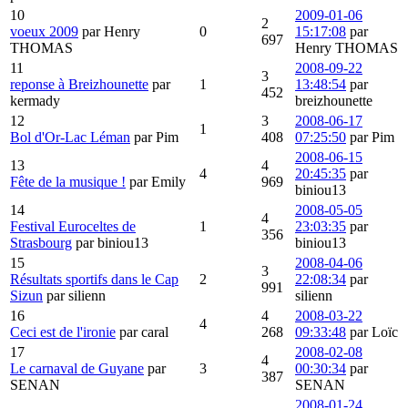
10
2009-01-06
2
voeux 2009
par Henry
0
15:17:08
par
697
THOMAS
Henry THOMAS
11
2008-09-22
3
reponse à Breizhounette
par
1
13:48:54
par
452
kermady
breizhounette
12
3
2008-06-17
1
Bol d'Or-Lac Léman
par Pim
408
07:25:50
par Pim
2008-06-15
13
4
4
20:45:35
par
Fête de la musique !
par Emily
969
biniou13
14
2008-05-05
4
Festival Euroceltes de
1
23:03:35
par
356
Strasbourg
par biniou13
biniou13
15
2008-04-06
3
Résultats sportifs dans le Cap
2
22:08:34
par
991
Sizun
par silienn
silienn
16
4
2008-03-22
4
Ceci est de l'ironie
par caral
268
09:33:48
par Loïc
17
2008-02-08
4
Le carnaval de Guyane
par
3
00:30:34
par
387
SENAN
SENAN
2008-01-24