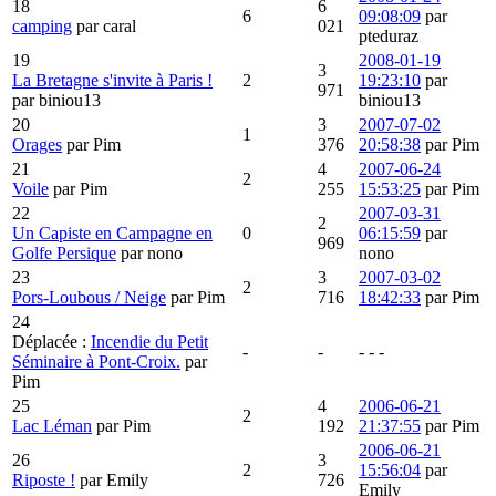
18
6
6
09:08:09
par
camping
par caral
021
pteduraz
19
2008-01-19
3
La Bretagne s'invite à Paris !
2
19:23:10
par
971
par biniou13
biniou13
20
3
2007-07-02
1
Orages
par Pim
376
20:58:38
par Pim
21
4
2007-06-24
2
Voile
par Pim
255
15:53:25
par Pim
22
2007-03-31
2
Un Capiste en Campagne en
0
06:15:59
par
969
Golfe Persique
par nono
nono
23
3
2007-03-02
2
Pors-Loubous / Neige
par Pim
716
18:42:33
par Pim
24
Déplacée :
Incendie du Petit
-
-
- - -
Séminaire à Pont-Croix.
par
Pim
25
4
2006-06-21
2
Lac Léman
par Pim
192
21:37:55
par Pim
2006-06-21
26
3
2
15:56:04
par
Riposte !
par Emily
726
Emily