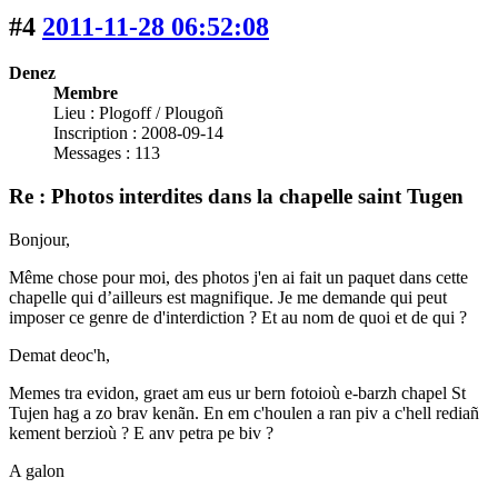
#4
2011-11-28 06:52:08
Denez
Membre
Lieu : Plogoff / Plougoñ
Inscription : 2008-09-14
Messages : 113
Re : Photos interdites dans la chapelle saint Tugen
Bonjour,
Même chose pour moi, des photos j'en ai fait un paquet dans cette
chapelle qui d’ailleurs est magnifique. Je me demande qui peut
imposer ce genre de d'interdiction ? Et au nom de quoi et de qui ?
Demat deoc'h,
Memes tra evidon, graet am eus ur bern fotoioù e-barzh chapel St
Tujen hag a zo brav kenãn. En em c'houlen a ran piv a c'hell rediañ
kement berzioù ? E anv petra pe biv ?
A galon