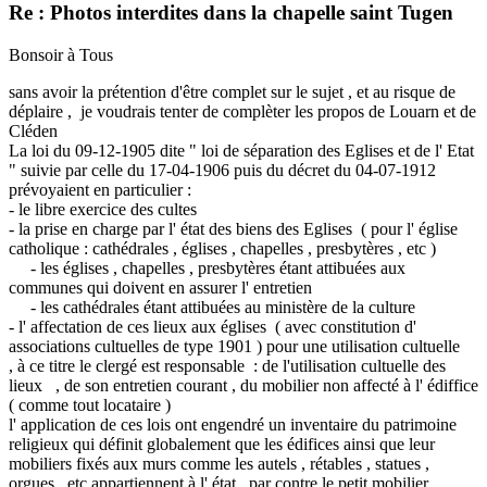
Re : Photos interdites dans la chapelle saint Tugen
Bonsoir à Tous
sans avoir la prétention d'être complet sur le sujet , et au risque de
déplaire , je voudrais tenter de complèter les propos de Louarn et de
Cléden
La loi du 09-12-1905 dite " loi de séparation des Eglises et de l' Etat
" suivie par celle du 17-04-1906 puis du décret du 04-07-1912
prévoyaient en particulier :
- le libre exercice des cultes
- la prise en charge par l' état des biens des Eglises ( pour l' église
catholique : cathédrales , églises , chapelles , presbytères , etc )
- les églises , chapelles , presbytères étant attibuées aux
communes qui doivent en assurer l' entretien
- les cathédrales étant attibuées au ministère de la culture
- l' affectation de ces lieux aux églises ( avec constitution d'
associations cultuelles de type 1901 ) pour une utilisation cultuelle
, à ce titre le clergé est responsable : de l'utilisation cultuelle des
lieux , de son entretien courant , du mobilier non affecté à l' édiffice
( comme tout locataire )
l' application de ces lois ont engendré un inventaire du patrimoine
religieux qui définit globalement que les édifices ainsi que leur
mobiliers fixés aux murs comme les autels , rétables , statues ,
orgues , etc appartiennent à l' état , par contre le petit mobilier