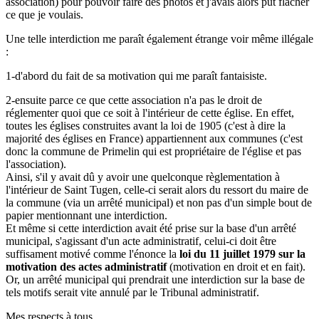
association) pour pouvoir faire des photos et j'avais alors put flacher
ce que je voulais.
Une telle interdiction me paraît également étrange voir même illégale
:
1-d'abord du fait de sa motivation qui me paraît fantaisiste.
2-ensuite parce ce que cette association n'a pas le droit de
réglementer quoi que ce soit à l'intérieur de cette église. En effet,
toutes les églises construites avant la loi de 1905 (c'est à dire la
majorité des églises en France) appartiennent aux communes (c'est
donc la commune de Primelin qui est propriétaire de l'église et pas
l'association).
Ainsi, s'il y avait dû y avoir une quelconque règlementation à
l'intérieur de Saint Tugen, celle-ci serait alors du ressort du maire de
la commune (via un arrêté municipal) et non pas d'un simple bout de
papier mentionnant une interdiction.
Et même si cette interdiction avait été prise sur la base d'un arrêté
municipal, s'agissant d'un acte administratif, celui-ci doit être
suffisament motivé comme l'énonce la
loi du 11 juillet 1979 sur la
motivation des actes administratif
(motivation en droit et en fait).
Or, un arrêté municipal qui prendrait une interdiction sur la base de
tels motifs serait vite annulé par le Tribunal administratif.
Mes respects à tous,