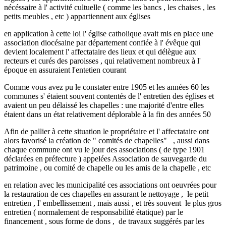
nécéssaire à l' activité cultuelle ( comme les bancs , les chaises , les
petits meubles , etc ) appartiennent aux églises
en application à cette loi l' église catholique avait mis en place une
association diocésaine par département confiée à l' évêque qui
devient localement l' affectataire des lieux et qui délègue aux
recteurs et curés des paroisses , qui relativement nombreux à l'
époque en assuraient l'entetien courant
Comme vous avez pu le constater entre 1905 et les années 60 les
communes s' étaient souvent contentés de l' entretien des églises et
avaient un peu délaissé les chapelles : une majorité d'entre elles
étaient dans un état relativement déplorable à la fin des années 50
Afin de pallier à cette situation le propriétaire et l' affectataire ont
alors favorisé la création de " comités de chapelles" , aussi dans
chaque commune ont vu le jour des associations ( de type 1901
déclarées en préfecture ) appelées Association de sauvegarde du
patrimoine , ou comité de chapelle ou les amis de la chapelle , etc
en relation avec les municipalité ces associations ont oeuvrées pour
la restauration de ces chapelles en assurant le nettoyage , le petit
entretien , l' embellissement , mais aussi , et très souvent le plus gros
entretien ( normalement de responsabilité étatique) par le
financement , sous forme de dons , de travaux suggérés par les