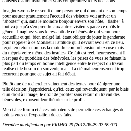
conseils d'administration et vous comprendrez leurs décisions.
Imaginez-vous le ressentit d'une personne qui donnant de son temps
pour assurer gratuitement l'accueil des visiteurs voit arriver un
"shooter" qui, sans le moindre bonjour envers son hôte, "flashe" à
tout va jusqu'à s'en prendre aux autres visiteurs parce ce qu'ils le
gênent. Imaginez vous le ressentit de ce bénévole qui venu pour
accueillir et qui, bien malgré lui, étant obliger de jouer le gendarme
pour rappeler à ce Monsieur l'attitude qu'il devrait avoir en ce lieu,
reçoit en retour non pas la moindre compréhension ni excuse mais
du mépris voire même des insultes. Ce fait est réel, heureusement il
n'est pas du quotidien des bénévoles, les prises de vues se faisant la
plus part du temps en bonne intelligence entre le respect du travail
réalisé et le besoin du souvenir, mais il a été malheureusement trop
récurrent pour que ce sujet ait fait débat.
Plutôt que de rechercher vainement des textes pour dénigrer une
telle décision, j'apprécierai, qu'ici, ceux qui revendiquent, par le biais
d'un droit à l'image, le droit de profiter sans retour du travail des
bénévoles, exposent leur théorie sur le profit.
Merci à ce forum et à ces animateurs de permettre ces échanges de
points vues et l'exposition de ces faits.
Dernière modification par PRIMEL29 (2012-08-29 07:59:37)