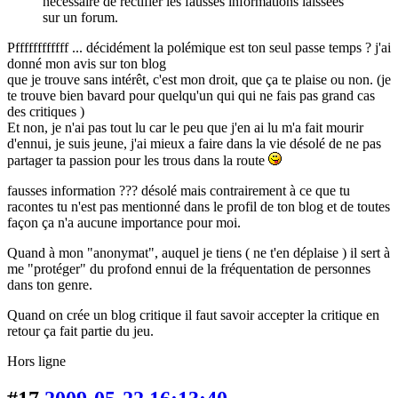
nécessaire de rectifier les fausses informations laissées
sur un forum.
Pffffffffffff ... décidément la polémique est ton seul passe temps ? j'ai
donné mon avis sur ton blog
que je trouve sans intérêt, c'est mon droit, que ça te plaise ou non. (je
te trouve bien bavard pour quelqu'un qui qui ne fais pas grand cas
des critiques )
Et non, je n'ai pas tout lu car le peu que j'en ai lu m'a fait mourir
d'ennui, je suis jeune, j'ai mieux a faire dans la vie désolé de ne pas
partager ta passion pour les trous dans la route
fausses information ??? désolé mais contrairement à ce que tu
racontes tu n'est pas mentionné dans le profil de ton blog et de toutes
façon ça n'a aucune importance pour moi.
Quand à mon "anonymat", auquel je tiens ( ne t'en déplaise ) il sert à
me "protéger" du profond ennui de la fréquentation de personnes
dans ton genre.
Quand on crée un blog critique il faut savoir accepter la critique en
retour ça fait partie du jeu.
Hors ligne