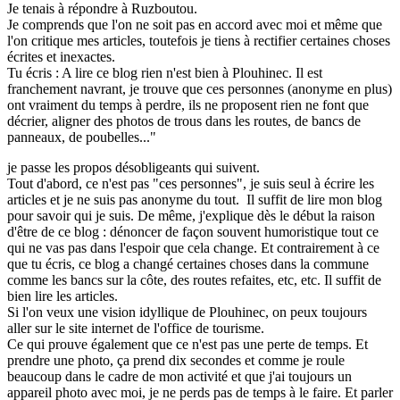
Je tenais à répondre à Ruzboutou.
Je comprends que l'on ne soit pas en accord avec moi et même que
l'on critique mes articles, toutefois je tiens à rectifier certaines choses
écrites et inexactes.
Tu écris : A lire ce blog rien n'est bien à Plouhinec. Il est
franchement navrant, je trouve que ces personnes (anonyme en plus)
ont vraiment du temps à perdre, ils ne proposent rien ne font que
décrier, aligner des photos de trous dans les routes, de bancs de
panneaux, de poubelles..."
je passe les propos désobligeants qui suivent.
Tout d'abord, ce n'est pas "ces personnes", je suis seul à écrire les
articles et je ne suis pas anonyme du tout. Il suffit de lire mon blog
pour savoir qui je suis. De même, j'explique dès le début la raison
d'être de ce blog : dénoncer de façon souvent humoristique tout ce
qui ne vas pas dans l'espoir que cela change. Et contrairement à ce
que tu écris, ce blog a changé certaines choses dans la commune
comme les bancs sur la côte, des routes refaites, etc, etc. Il suffit de
bien lire les articles.
Si l'on veux une vision idyllique de Plouhinec, on peux toujours
aller sur le site internet de l'office de tourisme.
Ce qui prouve également que ce n'est pas une perte de temps. Et
prendre une photo, ça prend dix secondes et comme je roule
beaucoup dans le cadre de mon activité et que j'ai toujours un
appareil photo avec moi, je ne perds pas de temps à le faire. Et parler