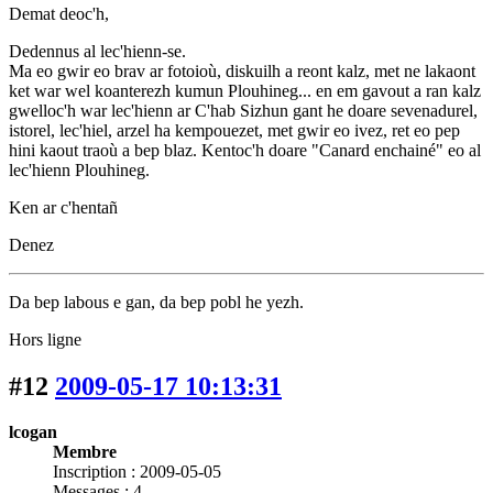
Demat deoc'h,
Dedennus al lec'hienn-se.
Ma eo gwir eo brav ar fotoioù, diskuilh a reont kalz, met ne lakaont
ket war wel koanterezh kumun Plouhineg... en em gavout a ran kalz
gwelloc'h war lec'hienn ar C'hab Sizhun gant he doare sevenadurel,
istorel, lec'hiel, arzel ha kempouezet, met gwir eo ivez, ret eo pep
hini kaout traoù a bep blaz. Kentoc'h doare "Canard enchainé" eo al
lec'hienn Plouhineg.
Ken ar c'hentañ
Denez
Da bep labous e gan, da bep pobl he yezh.
Hors ligne
#12
2009-05-17 10:13:31
lcogan
Membre
Inscription : 2009-05-05
Messages : 4