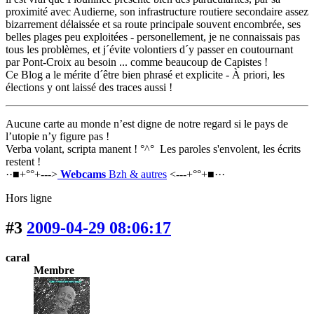
proximité avec Audierne, son infrastructure routiere secondaire assez
bizarrement délaissée et sa route principale souvent encombrée, ses
belles plages peu exploitées - personellement, je ne connaissais pas
tous les problèmes, et j´évite volontiers d´y passer en coutournant
par Pont-Croix au besoin ... comme beaucoup de Capistes !
Ce Blog a le mérite d´être bien phrasé et explicite - À priori, les
élections y ont laissé des traces aussi !
Aucune carte au monde n’est digne de notre regard si le pays de
l’utopie n’y figure pas !
Verba volant, scripta manent !
°^°
Les paroles s'envolent, les écrits
restent !
··■+°°+--->
Webcams
Bzh & autres
<---+°°+■···
Hors ligne
#3
2009-04-29 08:06:17
caral
Membre