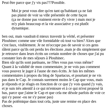
Peut être parce que j'y vis pas???Possible.
Moi je peut vous dire qu'en tant qu'habitant ça ne fait
pas plaisir de voir sa ville présentée de cette façon
(ça ne donne pas vraiment envie d'y vivre ) mais moi je
m'y plais beaucoup et la vie associative y est plutôt
dynamique.
ben oui, mais vaudrait-il mieux travestir la vérité, et présenter
Plouhinec comme une vile formidable où tout va bien? Alors que
c'est faux, visiblement. Je ne m'occupe pas de savoir si ces gens
râlent parce qu'ils ont perdu les élections ,mais je dis simplement que
je retrouve dans leurs écrits un certain nombre de choses que j'ai pu
constater lors de mes séjours à Plouhinec.
Bien sûr qu'ils sont partisans, ne l'êtes vous pas vous même?
Quant à la validité de mon commentaire, je ne vois pas comment
vous pouvez le juger à l'aune de mes écrits. Je fais les mêmes
commentaires à propos du blog de Spartacus, et pourtant je ne vis
pas dans le Cap. Je connais surement moins le Cap que vous, mais
je réponds et je réagis en fonction de ce que j'y vois quand j'y vais,
et je suis très attentif à ce qui m'entoure et à ce qui m'est proposé là
bas, parce que j'aime le Cap et que cela me désole parfois de voir ce
qui s'y passe -ou ne s'y passe pas)
Pas de polémique dans tout cela, juste une remise en place des
choses.