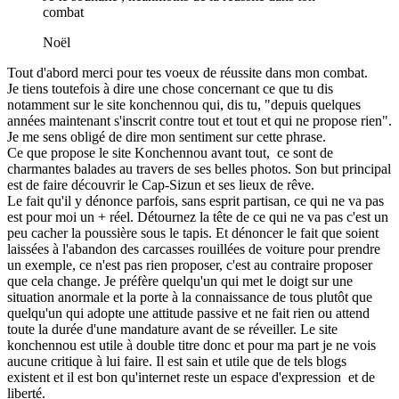
combat
Noël
Tout d'abord merci pour tes voeux de réussite dans mon combat.
Je tiens toutefois à dire une chose concernant ce que tu dis
notamment sur le site konchennou qui, dis tu, "depuis quelques
années maintenant s'inscrit contre tout et tout et qui ne propose rien".
Je me sens obligé de dire mon sentiment sur cette phrase.
Ce que propose le site Konchennou avant tout, ce sont de
charmantes balades au travers de ses belles photos. Son but principal
est de faire découvrir le Cap-Sizun et ses lieux de rêve.
Le fait qu'il y dénonce parfois, sans esprit partisan, ce qui ne va pas
est pour moi un + réel. Détournez la tête de ce qui ne va pas c'est un
peu cacher la poussière sous le tapis. Et dénoncer le fait que soient
laissées à l'abandon des carcasses rouillées de voiture pour prendre
un exemple, ce n'est pas rien proposer, c'est au contraire proposer
que cela change. Je préfère quelqu'un qui met le doigt sur une
situation anormale et la porte à la connaissance de tous plutôt que
quelqu'un qui adopte une attitude passive et ne fait rien ou attend
toute la durée d'une mandature avant de se réveiller. Le site
konchennou est utile à double titre donc et pour ma part je ne vois
aucune critique à lui faire. Il est sain et utile que de tels blogs
existent et il est bon qu'internet reste un espace d'expression et de
liberté.