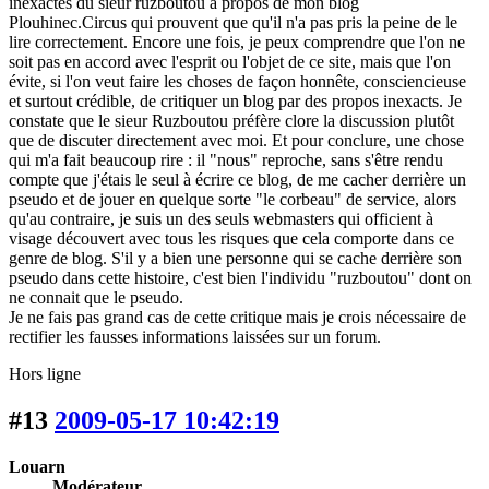
inexactes du sieur ruzboutou à propos de mon blog
Plouhinec.Circus qui prouvent que qu'il n'a pas pris la peine de le
lire correctement. Encore une fois, je peux comprendre que l'on ne
soit pas en accord avec l'esprit ou l'objet de ce site, mais que l'on
évite, si l'on veut faire les choses de façon honnête, consciencieuse
et surtout crédible, de critiquer un blog par des propos inexacts. Je
constate que le sieur Ruzboutou préfère clore la discussion plutôt
que de discuter directement avec moi. Et pour conclure, une chose
qui m'a fait beaucoup rire : il "nous" reproche, sans s'être rendu
compte que j'étais le seul à écrire ce blog, de me cacher derrière un
pseudo et de jouer en quelque sorte "le corbeau" de service, alors
qu'au contraire, je suis un des seuls webmasters qui officient à
visage découvert avec tous les risques que cela comporte dans ce
genre de blog. S'il y a bien une personne qui se cache derrière son
pseudo dans cette histoire, c'est bien l'individu "ruzboutou" dont on
ne connait que le pseudo.
Je ne fais pas grand cas de cette critique mais je crois nécessaire de
rectifier les fausses informations laissées sur un forum.
Hors ligne
#13
2009-05-17 10:42:19
Louarn
Modérateur