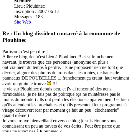
Membre
Lieu : Plouhinec
Inscription : 2007-06-17
Messages : 183
Site Web
Re : Un blog dissident consacré à la commune de
Plouhinec
Partisan ! c'est peu dire !
A lire ce blog rien n'est bien à Plouhinec !! c'est franchement
navrant, je trouves que ces personnes (anonyme en plus )
ont vraiment du temps à perdre, ils ne proposent rien ne font que
décrier, aligner des photos de trous dans les routes, de bancs de
panneaux DE POUBELLES ... franchement ça craint faut vraiment
avoir un grain je trouve
!!!
je vie sur Plouhinec depuis peu, et j'y ai rencontré des gens
formidables. je ne fais pas de politique (ça ne m'intéresse pas le
moins du monde ) . Ils ont perdu les élections apparemment ! et bien
qu'ils attendent les prochaines et qu'ils présentent leur programme à
visage découvert (car par moment ça fait un peu "clochemerle"
quand même )
Je vous trouve bienveillant envers ce blog je suis étonné vous
connaissant un peu au travers de vos écrits . Peut être parce que
vous ne vivez pas à Plouhinec ?.