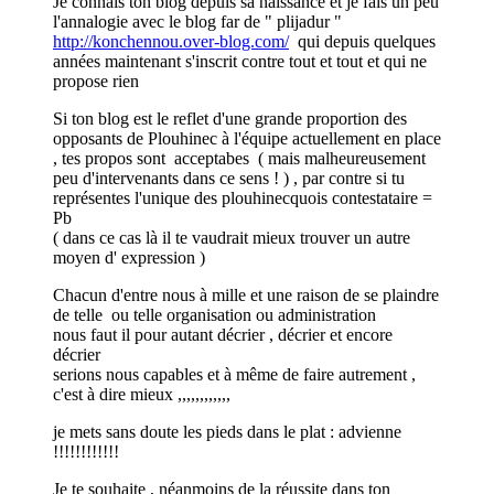
Je connais ton blog depuis sa naissance et je fais un peu
l'annalogie avec le blog far de " plijadur "
http://konchennou.over-blog.com/
qui depuis quelques
années maintenant s'inscrit contre tout et tout et qui ne
propose rien
Si ton blog est le reflet d'une grande proportion des
opposants de Plouhinec à l'équipe actuellement en place
, tes propos sont acceptabes ( mais malheureusement
peu d'intervenants dans ce sens ! ) , par contre si tu
représentes l'unique des plouhinecquois contestataire =
Pb
( dans ce cas là il te vaudrait mieux trouver un autre
moyen d' expression )
Chacun d'entre nous à mille et une raison de se plaindre
de telle ou telle organisation ou administration
nous faut il pour autant décrier , décrier et encore
décrier
serions nous capables et à même de faire autrement ,
c'est à dire mieux ,,,,,,,,,,,,
je mets sans doute les pieds dans le plat : advienne
!!!!!!!!!!!!
Je te souhaite , néanmoins de la réussite dans ton