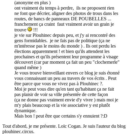
(anonyme en plus )
ont vraiment du temps à perdre, ils ne proposent rien
ne font que décrier, aligner des photos de trous dans les
routes, de bancs de panneaux DE POUBELLES ...
franchement ça craint faut vraiment avoir un grain je
trouve
!!!
je vie sur Plouhinec depuis peu, et j'y ai rencontré des
gens formidables. je ne fais pas de politique (ça ne
m'intéresse pas le moins du monde ) . Ils ont perdu les
élections apparemment ! et bien qu'ils attendent les
prochaines et qu'ils présentent leur programme à visage
découvert (car par moment ça fait un peu "clochemerle"
quand même )
Je vous trouve bienveillant envers ce blog je suis étonné
vous connaissant un peu au travers de vos écrits . Peut
être parce que vous ne vivez pas à Plouhinec ?.
Moi je peut vous dire qu'en tant qu'habitant ça ne fait
pas plaisir de voir sa ville présentée de cette façon
(ça ne donne pas vraiment envie d'y vivre ) mais moi je
m'y plais beaucoup et la vie associative y est plutôt
dynamique.
Mais bon ! peut être que certains s'y ennuient ?:D
Tout d'abord, je me présente. Loïc Cogan. Je suis l'auteur du blog
plouhinec.circus.