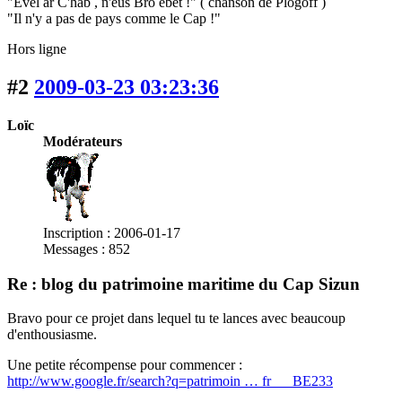
"Evel ar C'hab , n'eus Bro ebet !" ( chanson de Plogoff )
"Il n'y a pas de pays comme le Cap !"
Hors ligne
#2
2009-03-23 03:23:36
Loïc
Modérateurs
Inscription : 2006-01-17
Messages : 852
Re : blog du patrimoine maritime du Cap Sizun
Bravo pour ce projet dans lequel tu te lances avec beaucoup
d'enthousiasme.
Une petite récompense pour commencer :
http://www.google.fr/search?q=patrimoin … fr___BE233