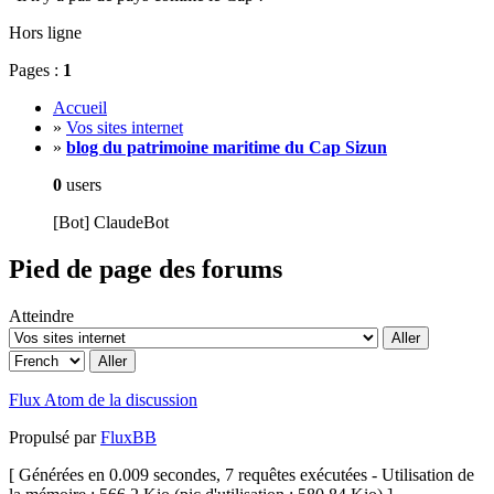
Hors ligne
Pages :
1
Accueil
»
Vos sites internet
»
blog du patrimoine maritime du Cap Sizun
0
users
[Bot] ClaudeBot
Pied de page des forums
Atteindre
Flux Atom de la discussion
Propulsé par
FluxBB
[ Générées en 0.009 secondes, 7 requêtes exécutées - Utilisation de